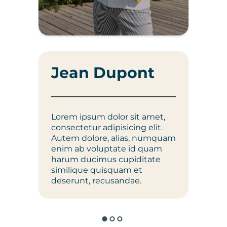
Ma
Jean Dupont
Lorem
Lorem ipsum dolor sit amet,
conse
consectetur adipisicing elit.
Autem
Autem dolore, alias, numquam
numq
enim ab voluptate id quam
volup
harum ducimus cupiditate
ducim
similique quisquam et
quisq
deserunt, recusandae.
recus