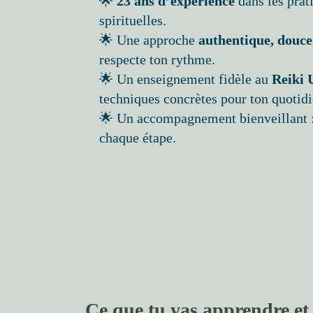
🌟
23 ans d’expérience
dans les prat
spirituelles.
🌟 Une approche
authentique, douce
respecte ton rythme.
🌟 Un enseignement fidèle au
Reiki 
techniques concrètes pour ton quotidi
🌟 Un accompagnement bienveillant : j
chaque étape.
Ce que tu vas apprendre et 