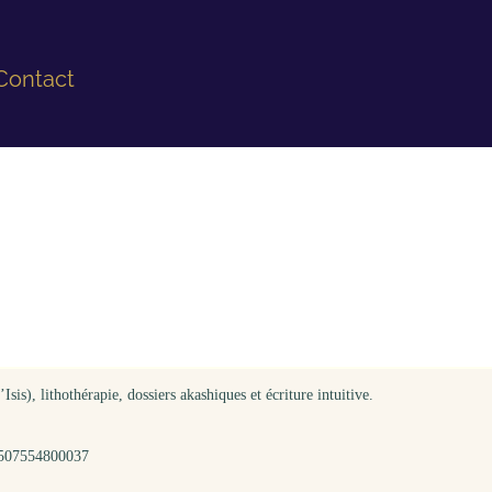
Contact
is), lithothérapie, dossiers akashiques et écriture intuitive.
79507554800037