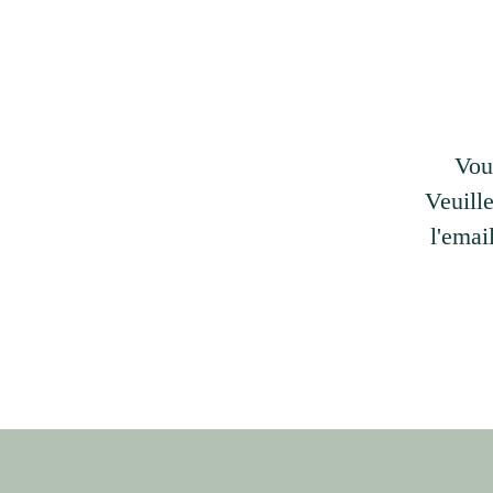
Vou
Veuill
l'emai