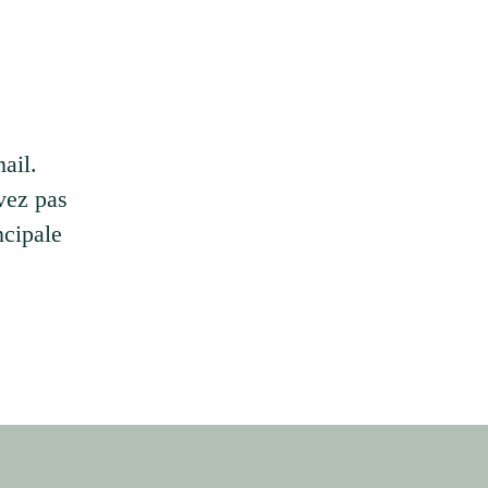
ail.
vez pas
ncipale